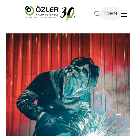
TR
EN
Ürünlerimiz
Katalog
Kurumsal
Projelerimiz
Haberler
İletişim