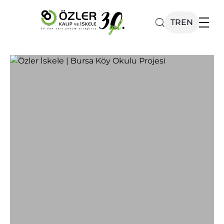
TR
EN
Ürünlerimiz
Katalog
Kurumsal
Projelerimiz
Haberler
İletişim