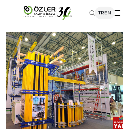
TR
EN
Ürünlerimiz
Katalog
Kurumsal
Projelerimiz
Haberler
İletişim